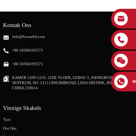
Kontak Ons
info@focusrfid.com
+86 18560195575
+86 18560195575
KAMER 1209-1210, 12DE VLOER, GEBOU 3, ZHONGRUNG SHIJI-
W
SENTRUM, NO. 12111JINGSHIROAD, LIXIA-DISTRIK, JINAN-STAD,
CHINA 250014
Vinnige Skakels
Tuis
Oor Ons