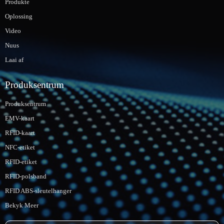
Produkte
Oplossing
Video
Nuus
Laai af
Produksentrum
Produksentrum
EMV-kaart
RFID-kaart
NFC-etiket
RFID-etiket
RFID-polsband
RFID ABS-sleutelhanger
Bekyk Meer