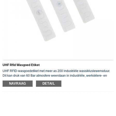
UHF Rfid Wasgoed Etiket
UHF RFID-wasgoedetiket met meer as 200 industriële wassikluslewensduur.
Dit kan druk van 60 Bar atmosfere weerstaan ​​in industriële, werksklere- en
mediese wastoepassings met stabiele en betroubare RF-prestasie. Verskeie
NAVRAAG
DETAIL
installasiewyses is beskikbaar.