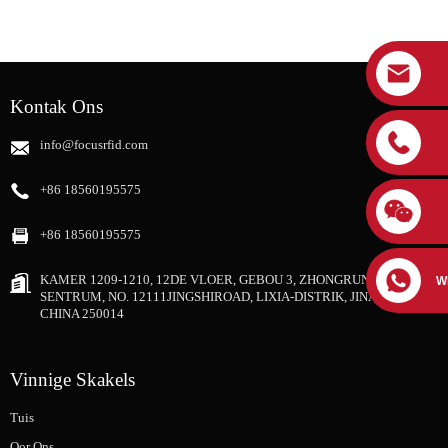
Kontak Ons
info@focusrfid.com
+86 18560195575
+86 18560195575
KAMER 1209-1210, 12DE VLOER, GEBOU 3, ZHONGRUNG SHIJI-
W
SENTRUM, NO. 12111JINGSHIROAD, LIXIA-DISTRIK, JINAN-STAD,
CHINA 250014
Vinnige Skakels
Tuis
Oor Ons