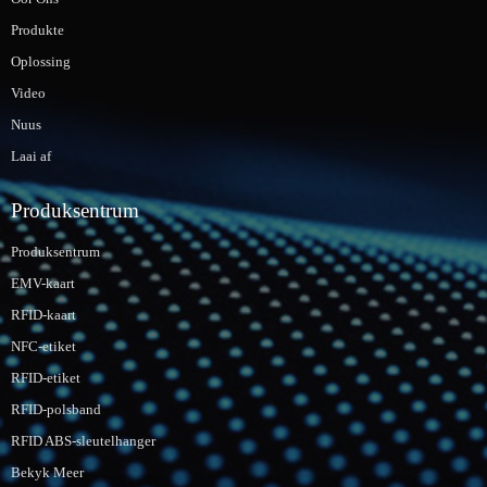
Produkte
Oplossing
Video
Nuus
Laai af
Produksentrum
Produksentrum
EMV-kaart
RFID-kaart
NFC-etiket
RFID-etiket
RFID-polsband
RFID ABS-sleutelhanger
Bekyk Meer