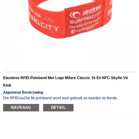
Elastiese RFID-Polsband Met Logo Mifare Classic 1k En NFC-Skyfie Vir
Klub
Algemene Beskrywing
Die RFID
elas
Die tik-polsband word wyd gebruik as kaartjie vir feeste,
waterparke en sportgeleenthede. Dit is robuust, waterdig, stofbestand en
NAVRAAG
DETAIL
goedkoop. Dit is modieus en intelligent ontwerp. Dit kan ook gebruik word vir
sekuriteitstelsels, e-beursies, hotelsleutels, lojaliteitsdienste, hospitale, ens.,
omdat dit van verskeie kleure, vriendelike materiale, modieus en waterdig is.