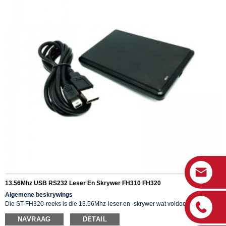
13.56Mhz USB RS232 Leser En Skrywer FH310 FH320
Algemene beskrywings
Die ST-FH320-reeks is die 13.56Mhz-leser en -skrywer wat voldoen aan die
ISO14443A/B- en ISO15693-protokol. Dit is 'n slim leser, goeie gehalte en
NAVRAAG
DETAIL
mededingende prys.