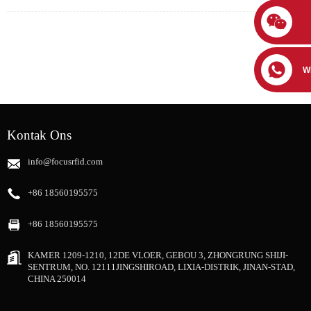
W
Kontak Ons
info@focusrfid.com
+86 18560195575
+86 18560195575
KAMER 1209-1210, 12DE VLOER, GEBOU 3, ZHONGRUNG SHIJI-
SENTRUM, NO. 12111JINGSHIROAD, LIXIA-DISTRIK, JINAN-STAD,
CHINA 250014