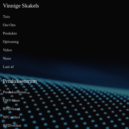
Vinnige Skakels
Tuis
Oor Ons
Produkte
Oplossing
Video
Nuus
Laai af
Produksentrum
Produksentrum
EMV-kaart
RFID-kaart
NFC-etiket
RFID-etiket