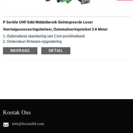
P Seriële UHF 6dbi Middelbereik Geïntegreerde Leser
Voertuigassesseringsbeheer, Outomatiseringstelsel 3-6 Meter
1. Outomatiese skandering van Com-poort/netwerk
2. Ondersteun firmware-opgradering
3. Ondersteun Uitvoerkonfigurasie/Invoerkonfigurasie
NAVRAAG
DETAIL
4. Verskeie landstale
5. Globale frekwensie (860~960MHz)
6. Wagwoordmodus
Kontak Ons
info@focusrfid.com