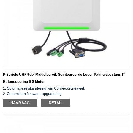
P Seriële UHF 9dbi Middelbereik Geïntegreerde Leser Pakhuisbestuur, IT-
Bateopsporing 6-8 Meter
1. Outomatiese skandering van Com-poort/netwerk
2. Ondersteun firmware-opgradering
3. Ondersteun Uitvoerkonfigurasie/Invoerkonfigurasie
NAVRAAG
DETAIL
4. Verskeie landstale
5. Globale frekwensie (860~960MHz)
6. Wagwoordmodus