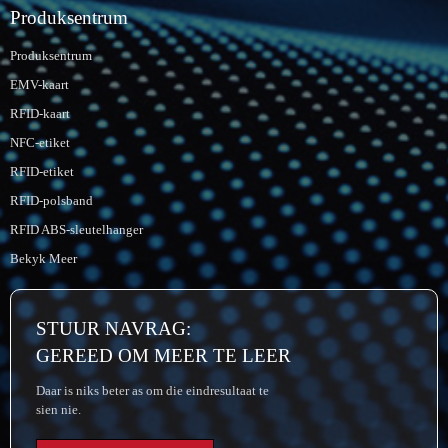
Produksentrum
Produksentrum
EMV-kaart
RFID-kaart
NFC-etiket
RFID-etiket
RFID-polsband
RFID ABS-sleutelhanger
Bekyk Meer
STUUR NAVRAG:
GEREED OM MEER TE LEER
Daar is niks beter as om die eindresultaat te
sien nie.