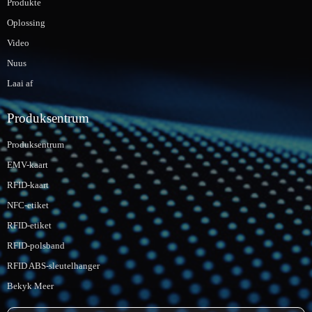
Produkte
Oplossing
Video
Nuus
Laai af
Produksentrum
Produksentrum
EMV-kaart
RFID-kaart
NFC-etiket
RFID-etiket
RFID-polsband
RFID ABS-sleutelhanger
Bekyk Meer