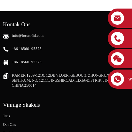
Kontak Ons
info@focusrfid.com
+86 18560195575
+86 18560195575
KAMER 1209-1210, 12DE VLOER, GEBOU 3, ZHONGRUNG SHIJI-
W
SENTRUM, NO. 12111JINGSHIROAD, LIXIA-DISTRIK, JINAN-STAD,
CHINA 250014
Vinnige Skakels
Tuis
Oor Ons