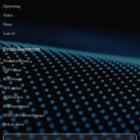
Oplossing
Video
Nuus
Laai af
Produksentrum
Produksentrum
EMV-kaart
RFID-kaart
NFC-etiket
RFID-etiket
RFID-polsband
RFID ABS-sleutelhanger
Bekyk Meer