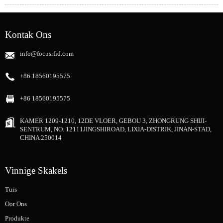
Kontak Ons
info@focusrfid.com
+86 18560195575
+86 18560195575
KAMER 1209-1210, 12DE VLOER, GEBOU 3, ZHONGRUNG SHIJI-
SENTRUM, NO. 12111JINGSHIROAD, LIXIA-DISTRIK, JINAN-STAD,
CHINA 250014
Vinnige Skakels
Tuis
Oor Ons
Produkte