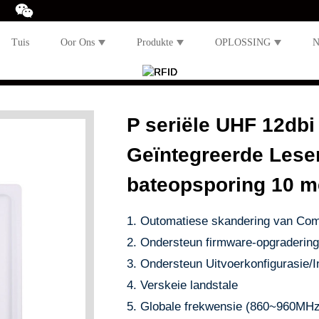
Tuis
Oor Ons
Produkte
OPLOSSING
N
P seriële UHF 12dbi
Geïntegreerde Leser
bateopsporing 10 m
1. Outomatiese skandering van Com
2. Ondersteun firmware-opgradering
3. Ondersteun Uitvoerkonfigurasie/I
4. Verskeie landstale
5. Globale frekwensie (860~960MHz