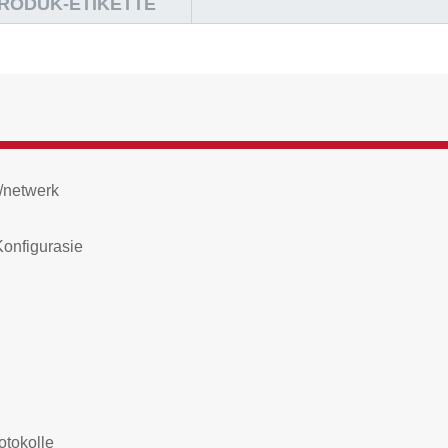
RODUK-ETIKETTE
/netwerk
Konfigurasie
otokolle