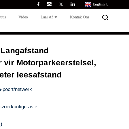
English
uus
Video
Laai Af
Kontak Ons
 Langafstand
 vir Motorparkeerstelsel,
eter leesafstand
-poort/netwerk
nvoerkonfigurasie
)