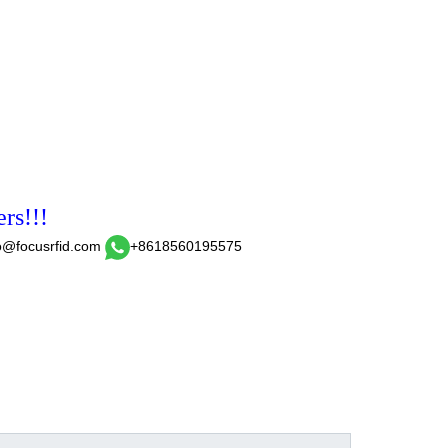
rs!!!
o@focusrfid.com
+8618560195575