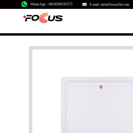
WhatsApp: +8618560195575
E-mail: info@focusrfid.com