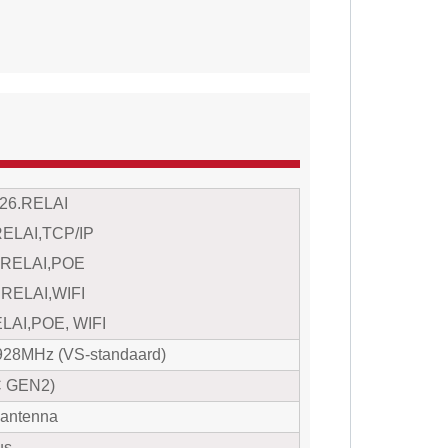
26.RELAI
ELAI,TCP/IP
.RELAI,POE
RELAI,WIFI
LAI,POE, WIFI
928MHz (VS-standaard)
C GEN2)
 antenna
us