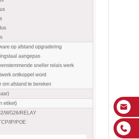
us
s
dus
s
ware op afstand opgradering
lingstaal aangepas
enstemmende sneller relais werk
twerk ontkoppel word
 om afstand te bereken
aar)
 etiket)
232/WG26/RELAY
 TCP/IP/POE