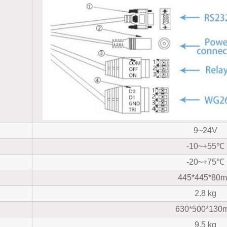
9~24V
-10~+55℃
-20~+75℃
445*445*80
2.8 kg
630*500*130
9.5 kg