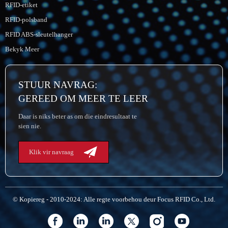
RFID-etiket
RFID-polsband
RFID ABS-sleutelhanger
Bekyk Meer
STUUR NAVRAG:
GEREED OM MEER TE LEER
Daar is niks beter as om die eindresultaat te
sien nie.
Klik vir navraag
© Kopiereg - 2010-2024: Alle regte voorbehou deur Focus RFID Co., Ltd.