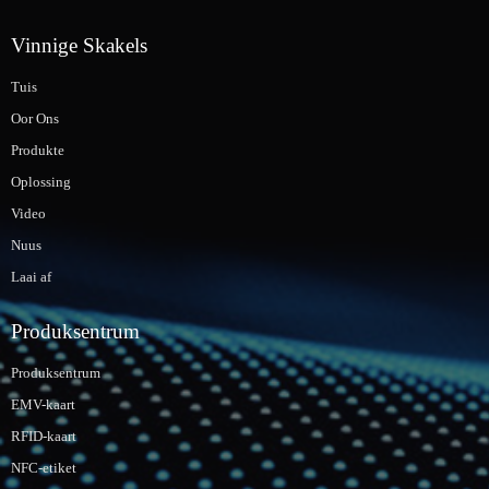
Vinnige Skakels
Tuis
Oor Ons
Produkte
Oplossing
Video
Nuus
Laai af
Produksentrum
Produksentrum
EMV-kaart
RFID-kaart
NFC-etiket