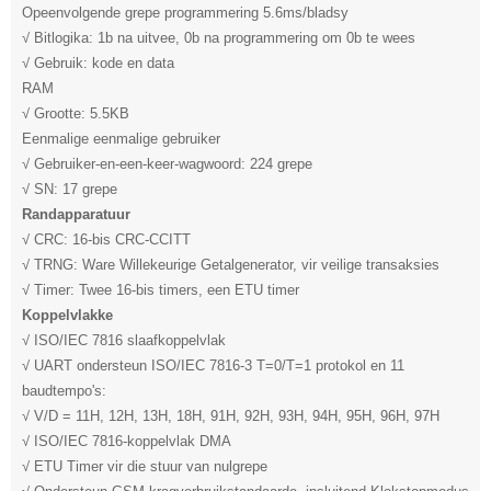
Opeenvolgende grepe programmering 5.6ms/bladsy
√ Bitlogika: 1b na uitvee, 0b na programmering om 0b te wees
√ Gebruik: kode en data
RAM
√ Grootte: 5.5KB
Eenmalige eenmalige gebruiker
√ Gebruiker-en-een-keer-wagwoord: 224 grepe
√ SN: 17 grepe
Randapparatuur
√ CRC: 16-bis CRC-CCITT
√ TRNG: Ware Willekeurige Getalgenerator, vir veilige transaksies
√ Timer: Twee 16-bis timers, een ETU timer
Koppelvlakke
√ ISO/IEC 7816 slaafkoppelvlak
√ UART ondersteun ISO/IEC 7816-3 T=0/T=1 protokol en 11
baudtempo's:
√ V/D = 11H, 12H, 13H, 18H, 91H, 92H, 93H, 94H, 95H, 96H, 97H
√ ISO/IEC 7816-koppelvlak DMA
√ ETU Timer vir die stuur van nulgrepe