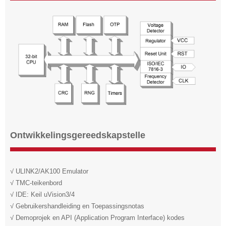
Ontwikkelingsgereedskapstelle
√ ULINK2/AK100 Emulator
√ TMC-teikenbord
√ IDE: Keil uVision3/4
√ Gebruikershandleiding en Toepassingsnotas
√ Demoprojek en API (Application Program Interface) kodes