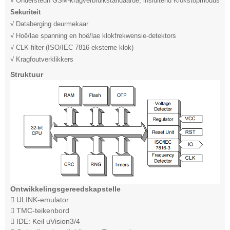
√ Ondersteun GSM-kragverbruikstandaarde, insluitend Klokstopmodus
Sekuriteit
√ Databerging deurmekaar
√ Hoë/lae spanning en hoë/lae klokfrekwensie-detektors
√ CLK-filter (ISO/IEC 7816 eksterne klok)
√ Kragfoutverklikkers
Struktuur
Ontwikkelingsgereedskapstelle
 ULINK-emulator
 TMC-teikenbord
 IDE: Keil uVision3/4