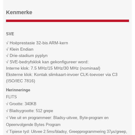
Kenmerke
SVE
√ Hoëprestasie 32-bis ARM-kern
√ Klein Endian
√ Drie-stadium pyplyn
√ SVE-bedryfsklok kan gekonfigureer word:
Interne klok: 7.5 MHz/15 MHz/30 MHz (nominaal)
Eksterne klok: Kontak slimkaart-invoer CLK-toevoer via C3
(ISO/IEC 7816)
Herinneringe
FLITS
√ Grootte: 340KB
√ Bladsygrootte: 512 grepe
√ Vee uit en programmeer: ​​Bladsy-uitvee, Byte-program en
Opeenvolgende Bytes Program
√ Tipiese tyd: Uitvee 2.5ms/bladsy, Greepprogrammering 37μs/greep,