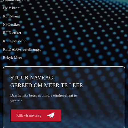
EMV-kaart
RFID-kaart
NFC-etiket
RFID-etiket
RFID-polsband
RFID ABS-sleutelhanger
Bekyk Meer
STUUR NAVRAG:
GEREED OM MEER TE LEER
Daar is niks beter as om die eindresultaat te
sien nie.
Klik vir navraag