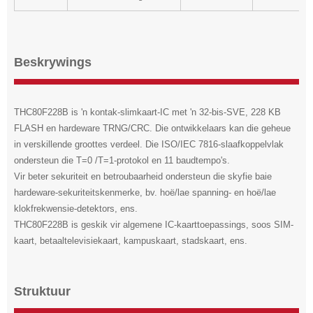
Beskrywings
THC80F228B is 'n kontak-slimkaart-IC met 'n 32-bis-SVE, 228 KB
FLASH en hardeware TRNG/CRC. Die ontwikkelaars kan die geheue
in verskillende groottes verdeel. Die ISO/IEC 7816-slaafkoppelvlak
ondersteun die T=0 /T=1-protokol en 11 baudtempo's.
Vir beter sekuriteit en betroubaarheid ondersteun die skyfie baie
hardeware-sekuriteitskenmerke, bv. hoë/lae spanning- en hoë/lae
klokfrekwensie-detektors, ens.
THC80F228B is geskik vir algemene IC-kaarttoepassings, soos SIM-
kaart, betaaltelevisiekaart, kampuskaart, stadskaart, ens.
Struktuur