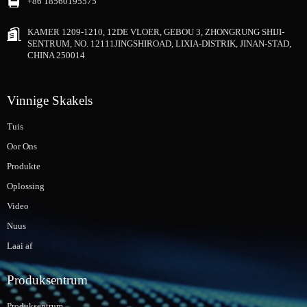
+86 18560195575
KAMER 1209-1210, 12DE VLOER, GEBOU 3, ZHONGRUNG SHIJI-
SENTRUM, NO. 12111JINGSHIROAD, LIXIA-DISTRIK, JINAN-STAD,
CHINA 250014
Vinnige Skakels
Tuis
Oor Ons
Produkte
Oplossing
Video
Nuus
Laai af
Produksentrum
Produksentrum