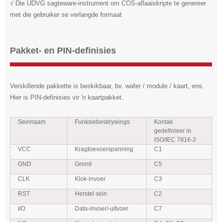
√ Die UDVG sagteware-instrument om COS-aflaaiskripte te genereer
met die gebruiker se verlangde formaat
Pakket- en PIN-definisies
Verskillende pakkette is beskikbaar, bv. wafer / module / kaart, ens.
Hier is PIN-definisies vir 'n kaartpakket.
Seinnaam
Funksiebeskrywings
Kontak
gedefinieer in
ISO/IEC 7816-2
VCC
Kragtoevoerspanning
C1
GND
Grond
C5
CLK
Klok-invoer
C3
RST
Herstel sein
C2
I/O
Data-invoer/-uitvoer
C7