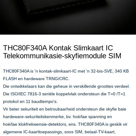
THC80F340A Kontak Slimkaart IC
Telekommunikasie-skyfiemodule SIM
THC80F340A is 'n kontak-slimkaart-IC met 'n 32-bis-SVE, 340 KB
FLASH en hardeware TRNG/CRC.
Die ontwikkelaars kan die geheue in verskillende groottes verdeel.
Die ISO/IEC 7816-3 seriële koppelvlak ondersteun die T=0 /T=1
protokol en 11 baudtempo's.
Vir beter sekuriteit en betroubaarheid ondersteun die skyfie baie
hardeware-sekuriteitskenmerke, bv. hoë/lae spanning en
hoë/lae klokfrekwensie-detektors, ens. THC80F340A is geskik vir
algemene IC-kaarttoepassings, soos SIM, betaal-TV-kaart,