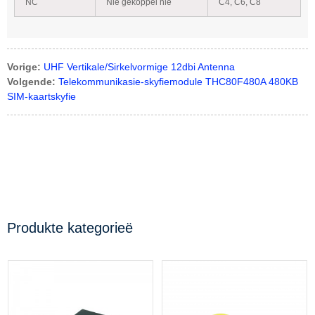
NC
Nie gekoppel nie
C4, C6, C8
Vorige:
UHF Vertikale/Sirkelvormige 12dbi Antenna
Volgende:
Telekommunikasie-skyfiemodule THC80F480A 480KB
SIM-kaartskyfie
Produkte kategorieë