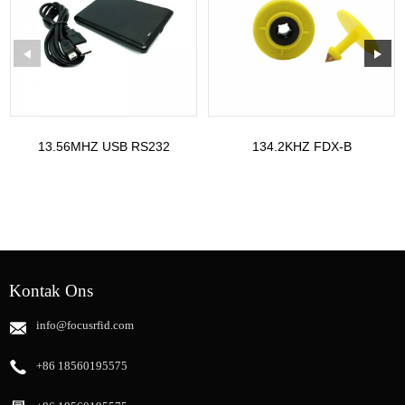
13.56MHZ USB RS232
134.2KHZ FDX-B
LESER EN SKRYWER
OORPLAATJIE VIR 30MM
FH310 FH320
DIAMETER VIR CA...
Kontak Ons
info@focusrfid.com
+86 18560195575