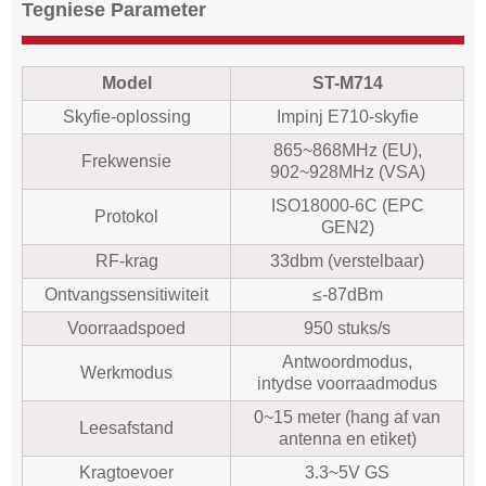
Tegniese Parameter
Model
ST-M714
Skyfie-oplossing
Impinj E710-skyfie
865~868MHz (EU),
Frekwensie
902~928MHz (VSA)
ISO18000-6C (EPC
Protokol
GEN2)
RF-krag
33dbm (verstelbaar)
Ontvangssensitiwiteit
≤-87dBm
Voorraadspoed
950 stuks/s
Antwoordmodus,
Werkmodus
intydse voorraadmodus
0~15 meter (hang af van
Leesafstand
antenna en etiket)
Kragtoevoer
3.3~5V GS