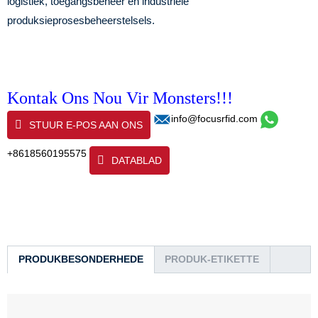
logistiek, toegangsbeheer en industriële
produksieprosesbeheerstelsels.
Kontak Ons Nou Vir Monsters!!!
info@focusrfid.com
STUUR E-POS AAN ONS
+8618560195575
DATABLAD
PRODUKBESONDERHEDE
PRODUK-ETIKETTE