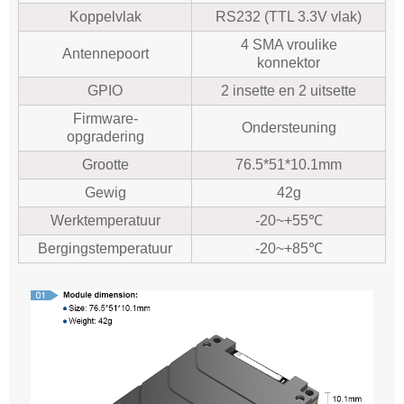
Koppelvlak
RS232 (TTL 3.3V vlak)
4 SMA vroulike
Antennepoort
konnektor
GPIO
2 insette en 2 uitsette
Firmware-
Ondersteuning
opgradering
Grootte
76.5*51*10.1mm
Gewig
42g
Werktemperatuur
-20~+55℃
Bergingstemperatuur
-20~+85℃