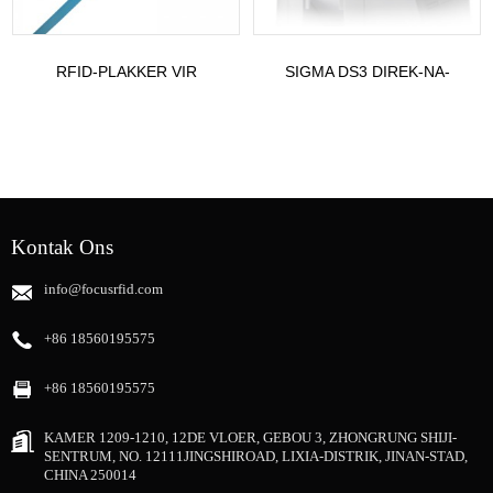
RFID-PLAKKER VIR
SIGMA DS3 DIREK-NA-
JUWELIERSWARE-
KAART DRUKKER
OPSPORING EN -
IDENTIFIKASIE...
Kontak Ons
info@focusrfid.com
+86 18560195575
+86 18560195575
KAMER 1209-1210, 12DE VLOER, GEBOU 3, ZHONGRUNG SHIJI-
SENTRUM, NO. 12111JINGSHIROAD, LIXIA-DISTRIK, JINAN-STAD,
CHINA 250014