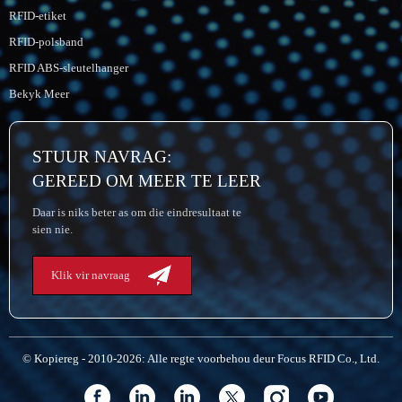
RFID-etiket
RFID-polsband
RFID ABS-sleutelhanger
Bekyk Meer
STUUR NAVRAG:
GEREED OM MEER TE LEER
Daar is niks beter as om die eindresultaat te
sien nie.
Klik vir navraag
© Kopiereg - 2010-2026: Alle regte voorbehou deur Focus RFID Co., Ltd.