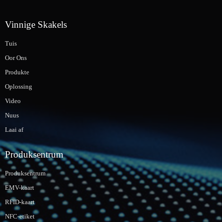
Vinnige Skakels
Tuis
Oor Ons
Produkte
Oplossing
Video
Nuus
Laai af
Produksentrum
Produksentrum
EMV-kaart
RFID-kaart
NFC-etiket