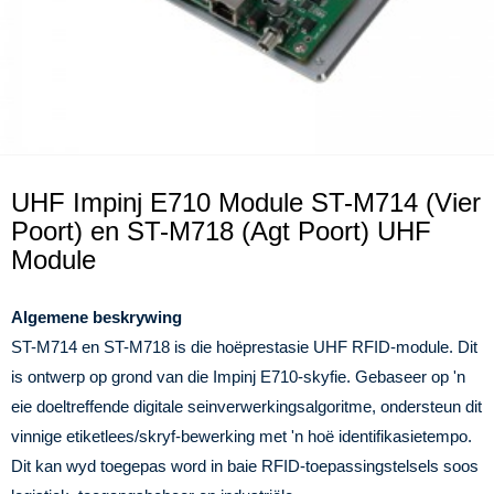
UHF Impinj E710 Module ST-M714 (Vier
Poort) en ST-M718 (Agt Poort) UHF
Module
Algemene beskrywing
ST-M714 en ST-M718 is die hoëprestasie UHF RFID-module. Dit
is ontwerp op grond van die Impinj E710-skyfie. Gebaseer op 'n
eie doeltreffende digitale seinverwerkingsalgoritme, ondersteun dit
vinnige etiketlees/skryf-bewerking met 'n hoë identifikasietempo.
Dit kan wyd toegepas word in baie RFID-toepassingstelsels soos