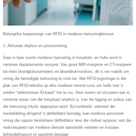
Belangrike toepassings van RFID in mediese toerustingbestuur
1. Akkurate dophou en posisionering
Daar is baie soorte mediese toerusting in hospitale, en hulle word in
verskeie departemente versprei. Van groot MRI-masjiene en CT-masjiene
tot klein bloedglukosemeters en bloeddrukmonitors, dit is nie maklik om
vinnig die benodigde toerusting te vind nie. Met RFID-tegnologie is die
plak van RFID-etikette op elke mediese toestel soos om hulle met 'n
unieke "elektroniese ID-kaart" toe te rus. Deur lesers en skrywers wat in
verskeie areas van die hospitaal ontplooi is, kan die ligging en status van
die toerusting intyds opgespoor word. Byvoorbeeld, wanneer die
noodafdeling dringend 'n defibrillator benodig, kan mediese personeel
vinnig die naaste beskikbare defibrillator deur die stelsel opspoor, wat die
reaksiespoed van mediese dienste aansienlik verbeter en kosbare
behandelingstyd vir pasiënte bespaar.