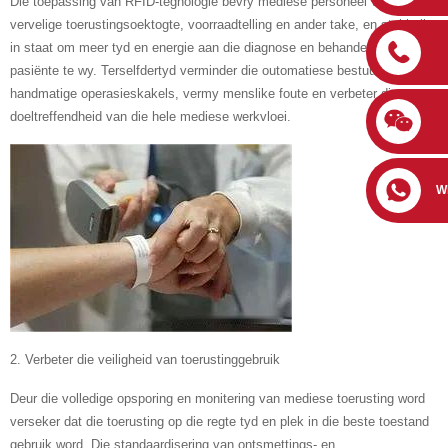
Die toepassing van RFID-tegnologie bevry mediese personeel van
vervelige toerustingsoektogte, voorraadtelling en ander take, en stel hulle
in staat om meer tyd en energie aan die diagnose en behandeling van
pasiënte te wy. Terselfdertyd verminder die outomatiese bestuursproses
handmatige operasieskakels, vermy menslike foute en verbeter die
doeltreffendheid van die hele mediese werkvloei.
W
2. Verbeter die veiligheid van toerustinggebruik
Deur die volledige opsporing en monitering van mediese toerusting word
verseker dat die toerusting op die regte tyd en plek in die beste toestand
gebruik word. Die standaardisering van ontsmettings- en