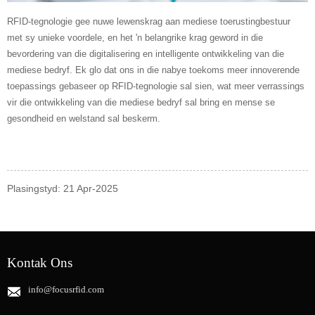
RFID-tegnologie gee nuwe lewenskrag aan mediese toerustingbestuur
met sy unieke voordele, en het 'n belangrike krag geword in die
bevordering van die digitalisering en intelligente ontwikkeling van die
mediese bedryf. Ek glo dat ons in die nabye toekoms meer innoverende
toepassings gebaseer op RFID-tegnologie sal sien, wat meer verrassings
vir die ontwikkeling van die mediese bedryf sal bring en mense se
gesondheid en welstand sal beskerm.
Plasingstyd: 21 Apr-2025
Kontak Ons
info@focusrfid.com