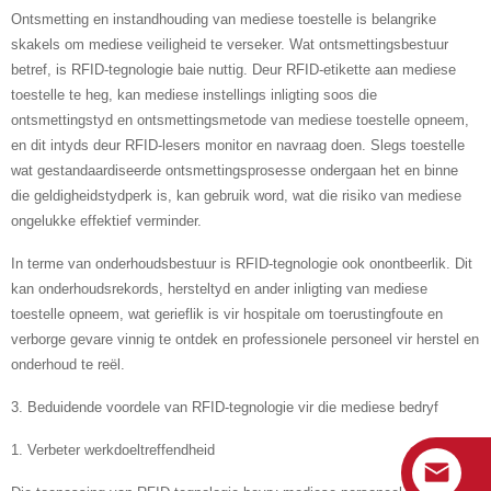
Ontsmetting en instandhouding van mediese toestelle is belangrike
skakels om mediese veiligheid te verseker. Wat ontsmettingsbestuur
betref, is RFID-tegnologie baie nuttig. Deur RFID-etikette aan mediese
toestelle te heg, kan mediese instellings inligting soos die
ontsmettingstyd en ontsmettingsmetode van mediese toestelle opneem,
en dit intyds deur RFID-lesers monitor en navraag doen. Slegs toestelle
wat gestandaardiseerde ontsmettingsprosesse ondergaan het en binne
die geldigheidstydperk is, kan gebruik word, wat die risiko van mediese
ongelukke effektief verminder.
In terme van onderhoudsbestuur is RFID-tegnologie ook onontbeerlik. Dit
kan onderhoudsrekords, hersteltyd en ander inligting van mediese
toestelle opneem, wat gerieflik is vir hospitale om toerustingfoute en
verborge gevare vinnig te ontdek en professionele personeel vir herstel en
onderhoud te reël.
3. Beduidende voordele van RFID-tegnologie vir die mediese bedryf
1. Verbeter werkdoeltreffendheid