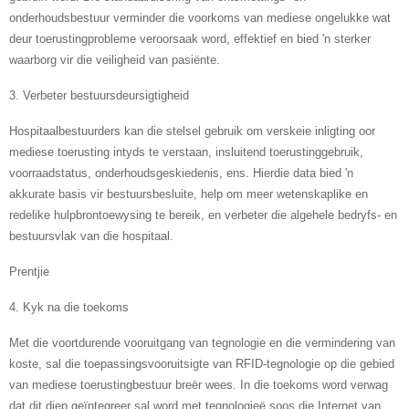
onderhoudsbestuur verminder die voorkoms van mediese ongelukke wat
deur toerustingprobleme veroorsaak word, effektief en bied 'n sterker
waarborg vir die veiligheid van pasiënte.
3. Verbeter bestuursdeursigtigheid
Hospitaalbestuurders kan die stelsel gebruik om verskeie inligting oor
mediese toerusting intyds te verstaan, insluitend toerustinggebruik,
voorraadstatus, onderhoudsgeskiedenis, ens. Hierdie data bied 'n
akkurate basis vir bestuursbesluite, help om meer wetenskaplike en
redelike hulpbrontoewysing te bereik, en verbeter die algehele bedryfs- en
bestuursvlak van die hospitaal.
Prentjie
4. Kyk na die toekoms
Met die voortdurende vooruitgang van tegnologie en die vermindering van
koste, sal die toepassingsvooruitsigte van RFID-tegnologie op die gebied
van mediese toerustingbestuur breër wees. In die toekoms word verwag
dat dit diep geïntegreer sal word met tegnologieë soos die Internet van