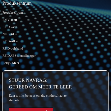
Produksentrum
Produksentrum
EMV-kaart
RFID-kaart
NFC-etiket
RFID-etiket
RFID-polsband
RFID ABS-sleutelhanger
Bekyk Meer
STUUR NAVRAG:
GEREED OM MEER TE LEER
Daar is niks beter as om die eindresultaat te
sien nie.