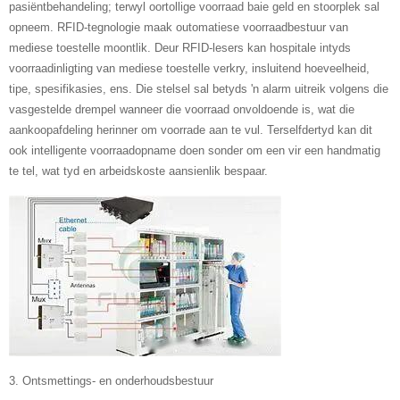
pasiëntbehandeling; terwyl oortollige voorraad baie geld en stoorplek sal
opneem. RFID-tegnologie maak outomatiese voorraadbestuur van
mediese toestelle moontlik. Deur RFID-lesers kan hospitale intyds
voorraadinligting van mediese toestelle verkry, insluitend hoeveelheid,
tipe, spesifikasies, ens. Die stelsel sal betyds 'n alarm uitreik volgens die
vasgestelde drempel wanneer die voorraad onvoldoende is, wat die
aankoopafdeling herinner om voorrade aan te vul. Terselfdertyd kan dit
ook intelligente voorraadopname doen sonder om een ​​vir een handmatig
te tel, wat tyd en arbeidskoste aansienlik bespaar.
3. Ontsmettings- en onderhoudsbestuur