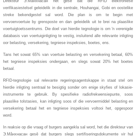
Direkteur Э.Мåнхнасан het gesê dat die RFID elektroniese
verifikasiestelsel geleidelik in die sentrale, Houhangai, Gobi en oostelike
streke bekendgestel sal word. Die plan is om te begin met
vervoervoertuie by grensposte en dan geleidelik uit te brei na plaaslike
voertuigtoetssentrums. Die doel van hierdie tegnologie is om 'n verenigde
databasis van voertuiginligting te vestig, insluitend alle relevante inligting
oor belasting, versekering, tegniese inspeksies, boetes, ens.
Tans het sowat 65% van voertuie belasting en versekering betaal, 60%
het tegniese inspeksies ondergaan, en slegs sowat 20% het boetes
betaal.
RFID-tegnologie sal relevante regeringsagentskappe in staat stel om
hierdie inligting sentraal te besigtig sonder om enige skyfies of lokasie-
instrumente te gebruik. By spesifieke radiofrekwensiepunte, soos
plaaslike tolstasies, kan inligting soos of die vervoermiddel belasting en
versekering betaal het en tegniese inspeksies voltooi het, opgespoor
word.
In reaksie op die vraag of burgers aangekla sal word, het die direkteur van
Э.Мåнхнасан gesê dat burgers slegs sertifiseringsdokumente vir hul