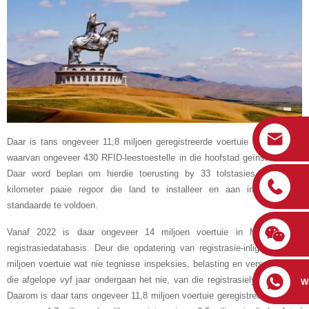
Daar is tans ongeveer 11,8 miljoen geregistreerde voertuie in Mongolië,
waarvan ongeveer 430 RFID-leestoestelle in die hoofstad geïnstalleer is.
Daar word beplan om hierdie toerusting by 33 tolstasies op 7 500
kilometer paaie regoor die land te installeer en aan internasionale
standaarde te voldoen.
Vanaf 2022 is daar ongeveer 14 miljoen voertuie in Mongolië se
registrasiedatabasis. Deur die opdatering van registrasie-inligting is 2,5
miljoen voertuie wat nie tegniese inspeksies, belasting en versekering in
die afgelope vyf jaar ondergaan het nie, van die registrasielys verwyder.
W
Daarom is daar tans ongeveer 11,8 miljoen voertuie geregistreer, waarvan