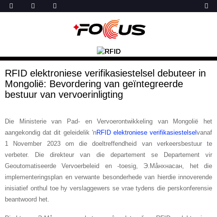
RFID elektroniese verifikasiestelsel debuteer in
Mongolië: Bevordering van geïntegreerde
bestuur van vervoerinligting
Die Ministerie van Pad- en Vervoerontwikkeling van Mongolië het
aangekondig dat dit geleidelik 'n
RFID elektroniese verifikasiestelsel
vanaf
1 November 2023 om die doeltreffendheid van verkeersbestuur te
verbeter. Die direkteur van die departement se Departement vir
Geoutomatiseerde Vervoerbeleid en -toesig, Э.Мåнхнасан, het die
implementeringsplan en verwante besonderhede van hierdie innoverende
inisiatief onthul toe hy verslaggewers se vrae tydens die perskonferensie
beantwoord het.