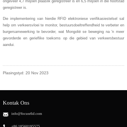
ongeveer 4,7 miljoen plaaslik geregistreer is en 6,5 miljoen in die hoofstad
geregistreer is.
Die implementering van hierdie RFID elektroniese verifikasiestelsel sal
help om verkeersvloei te monitor, bestuursdoeltreffendheid te verbeter en
burgersamewerking te bevorder, wat Mongolië se beweging na 'n meer
gevorderde en gerieflike toekoms op die gebied van verkeersbestuur
aandui.
Plasingstyd: 20 Nov 2023
Kontak Ons
info@focusrfid.com
+86 18560195575