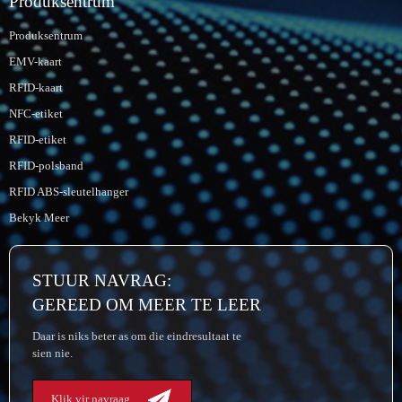
Produksentrum
Produksentrum
EMV-kaart
RFID-kaart
NFC-etiket
RFID-etiket
RFID-polsband
RFID ABS-sleutelhanger
Bekyk Meer
STUUR NAVRAG:
GEREED OM MEER TE LEER
Daar is niks beter as om die eindresultaat te
sien nie.
Klik vir navraag