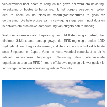
vervoermiddel hoef saam te bring en nie gevra sal word om belasting,
versekering of boetes te betaal nie. Hy het burgers versoek om aktief
deel te neem en na plaaslike voertuigtoetssentrums te gaan vir
sertifisering. Die hele proses sal na verwagting slegs een minuut duur en
is ontwerp om proaktiewe samewerking van burgers aan te moedig.
Wat die internasionale toepassing van RFID-tegnologie betref, het
direkteur Э.Мåнхнасан daarop gewys dat RFID-tegnologie sedert 1950
wyd gebruik word regoor die wêreld, insluitend in hoogs ontwikkelde lande
soos Singapoer en Japan. Vanuit 'n koste-voordeel-perspektief is dit 'n
relatief ekonomiese tegnologie. Navorsing deur internasionale
organisasies toon dat RFID 'n koste-effektiewe tegnologie is wat geskik is
vir huidige padverkeersomstandighede in Mongolië.