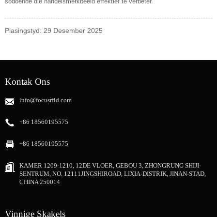
sodoende die handelsmerkbeeld effektief te verbeter.
Plasingstyd: 29 Desember 2025
Kontak Ons
info@focusrfid.com
+86 18560195575
+86 18560195575
KAMER 1209-1210, 12DE VLOER, GEBOU 3, ZHONGRUNG SHIJI-
SENTRUM, NO. 12111JINGSHIROAD, LIXIA-DISTRIK, JINAN-STAD,
CHINA 250014
Vinnige Skakels