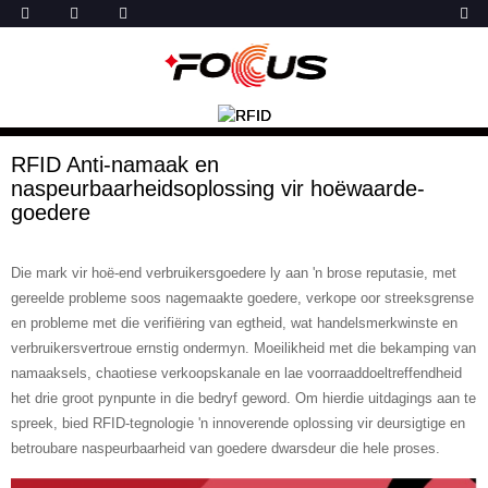
RFID Anti-namaak en
naspeurbaarheidsoplossing vir hoëwaarde-
goedere
Die mark vir hoë-end verbruikersgoedere ly aan 'n brose reputasie, met
gereelde probleme soos nagemaakte goedere, verkope oor streeksgrense
en probleme met die verifiëring van egtheid, wat handelsmerkwinste en
verbruikersvertroue ernstig ondermyn. Moeilikheid met die bekamping van
namaaksels, chaotiese verkoopskanale en lae voorraaddoeltreffendheid
het drie groot pynpunte in die bedryf geword. Om hierdie uitdagings aan te
spreek, bied RFID-tegnologie 'n innoverende oplossing vir deursigtige en
betroubare naspeurbaarheid van goedere dwarsdeur die hele proses.