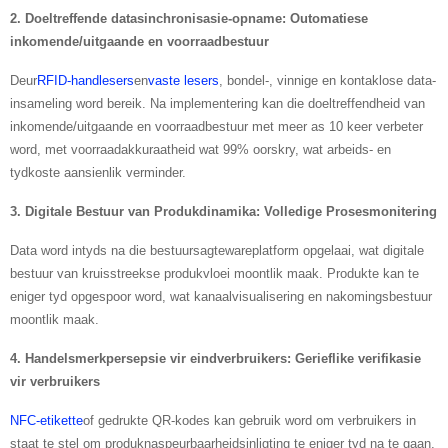
2. Doeltreffende datasinchronisasie-opname: Outomatiese
inkomende/uitgaande en voorraadbestuur
Deur
RFID-handlesers
en
vaste lesers
, bondel-, vinnige en kontaklose data-
insameling word bereik. Na implementering kan die doeltreffendheid van
inkomende/uitgaande en voorraadbestuur met meer as 10 keer verbeter
word, met voorraadakkuraatheid wat 99% oorskry, wat arbeids- en
tydkoste aansienlik verminder.
3. Digitale Bestuur van Produkdinamika: Volledige Prosesmonitering
Data word intyds na die bestuursagtewareplatform opgelaai, wat digitale
bestuur van kruisstreekse produkvloei moontlik maak. Produkte kan te
eniger tyd opgespoor word, wat kanaalvisualisering en nakomingsbestuur
moontlik maak.
4. Handelsmerkpersepsie vir eindverbruikers: Gerieflike verifikasie
vir verbruikers
NFC-etikette
of gedrukte QR-kodes kan gebruik word om verbruikers in
staat te stel om produknaspeurbaarheidsinligting te eniger tyd na te gaan,