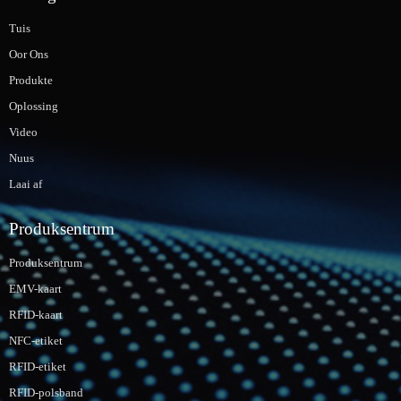
Tuis
Oor Ons
Produkte
Oplossing
Video
Nuus
Laai af
Produksentrum
Produksentrum
EMV-kaart
RFID-kaart
NFC-etiket
RFID-etiket
RFID-polsband