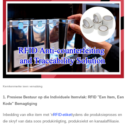
Kernkenmerke teen vervalsing
1. Presiese Bestuur op die Individuele Itemvlak: RFID "Een Item, Een
Kode" Bemagtiging
Inbedding van elke item met 'n
RFID-etiket
tydens die produksieproses en
die skryf van data soos produkinligting, produksielot en kanaalaffiliasie.