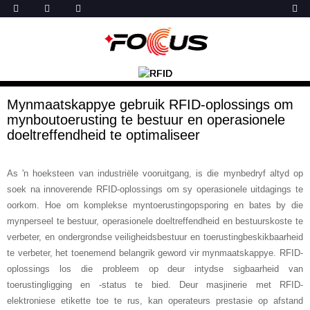
Mynmaatskappye gebruik RFID-oplossings om
mynboutoerusting te bestuur en operasionele
doeltreffendheid te optimaliseer
As 'n hoeksteen van industriële vooruitgang, is die mynbedryf altyd op
soek na innoverende RFID-oplossings om sy operasionele uitdagings te
oorkom. Hoe om komplekse myntoerustingopsporing en bates by die
mynperseel te bestuur, operasionele doeltreffendheid en bestuurskoste te
verbeter, en ondergrondse veiligheidsbestuur en toerustingbeskikbaarheid
te verbeter, het toenemend belangrik geword vir mynmaatskappye. RFID-
oplossings los die probleem op deur intydse sigbaarheid van
toerustingligging en -status te bied. Deur masjinerie met RFID-
elektroniese etikette toe te rus, kan operateurs prestasie op afstand