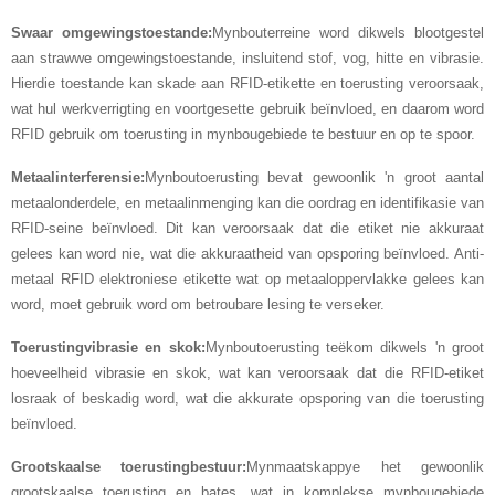
Swaar omgewingstoestande:
Mynbouterreine word dikwels blootgestel
aan strawwe omgewingstoestande, insluitend stof, vog, hitte en vibrasie.
Hierdie toestande kan skade aan RFID-etikette en toerusting veroorsaak,
wat hul werkverrigting en voortgesette gebruik beïnvloed, en daarom word
RFID gebruik om toerusting in mynbougebiede te bestuur en op te spoor.
Metaalinterferensie:
Mynboutoerusting bevat gewoonlik 'n groot aantal
metaalonderdele, en metaalinmenging kan die oordrag en identifikasie van
RFID-seine beïnvloed. Dit kan veroorsaak dat die etiket nie akkuraat
gelees kan word nie, wat die akkuraatheid van opsporing beïnvloed. Anti-
metaal RFID elektroniese etikette wat op metaaloppervlakke gelees kan
word, moet gebruik word om betroubare lesing te verseker.
Toerustingvibrasie en skok:
Mynboutoerusting teëkom dikwels 'n groot
hoeveelheid vibrasie en skok, wat kan veroorsaak dat die RFID-etiket
losraak of beskadig word, wat die akkurate opsporing van die toerusting
beïnvloed.
Grootskaalse toerustingbestuur:
Mynmaatskappye het gewoonlik
grootskaalse toerusting en bates, wat in komplekse mynbougebiede