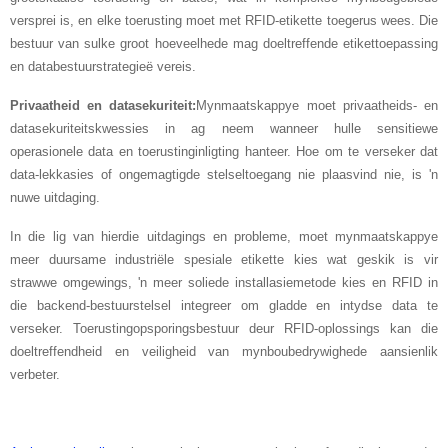
versprei is, en elke toerusting moet met RFID-etikette toegerus wees. Die
bestuur van sulke groot hoeveelhede mag doeltreffende etikettoepassing
en databestuurstrategieë vereis.
Privaatheid en datasekuriteit:
Mynmaatskappye moet privaatheids- en
datasekuriteitskwessies in ag neem wanneer hulle sensitiewe
operasionele data en toerustinginligting hanteer. Hoe om te verseker dat
data-lekkasies of ongemagtigde stelseltoegang nie plaasvind nie, is 'n
nuwe uitdaging.
In die lig van hierdie uitdagings en probleme, moet mynmaatskappye
meer duursame industriële spesiale etikette kies wat geskik is vir
strawwe omgewings, 'n meer soliede installasiemetode kies en RFID in
die backend-bestuurstelsel integreer om gladde en intydse data te
verseker. Toerustingopsporingsbestuur deur RFID-oplossings kan die
doeltreffendheid en veiligheid van mynboubedrywighede aansienlik
verbeter.