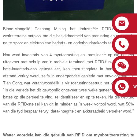
Binne-Mongolië Dazhong Mining het industriële RFID-etikette by
werksterreine ontplooi om die beskikbaarheid van toerusting en masjinerie
na te spoor en elektroniese bedryfs- en onderhoudsrekords te bekom.
Nou word inventaris van 4 myntoerusting en -masjinerie op die perseel
uitgevoer met behulp van 'n mobiele terminaal met RFID-funksie. Met die
bate-inventaris-app geïnstalleer, kan toerustingdata in bondels van 'n
afstand verkry word, selfs in ondergrondse gebiede met onvoldoende lig.
Tian Gong, wat verantwoordelik is vir toerustingbestuur, het vir ons gesê:
W
"In die verlede het dit gewoonlik ongeveer twee weke geneem om die 272
bates op die perseel te vind, te identifiseer en op te teken. Na die gebruik
van die RFID-stelsel kan dit in minder as 'n week voltooi word, wat 50%
van die tyd bespaar terwyl data-integriteit en akkuraatheid verseker word."
Watter voordele kan die gebruik van RFID om mynboutoerusting te