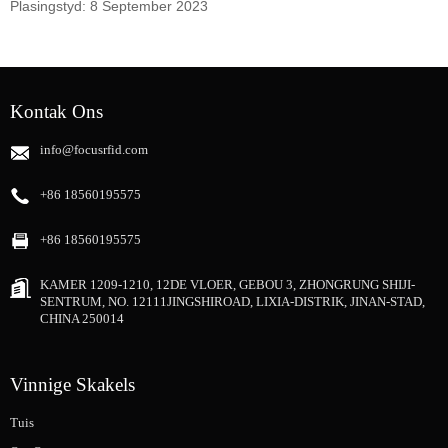
Plasingstyd: 8 September 2023
Kontak Ons
info@focusrfid.com
+86 18560195575
+86 18560195575
KAMER 1209-1210, 12DE VLOER, GEBOU 3, ZHONGRUNG SHIJI-
SENTRUM, NO. 12111JINGSHIROAD, LIXIA-DISTRIK, JINAN-STAD,
CHINA 250014
Vinnige Skakels
Tuis