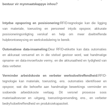
bestuur vir mynmaatskappye inhou?
Intydse opsporing en posisionering:
RFID-tegnologie kan die ligging
van materiale, toerusting en personeel intyds opspoor, akkurate
posisioneringsinligting verskaf en help om meer doeltreffende
hulpbrontoewysing en werkskedulering te bereik.
Outomatiese data-insameling:
Deur RFID-etikette kan data outomaties
en akkuraat versamel en in die stelsel gestoor word, wat handmatige
opname- en data-invoerfoute vermy, en die akkuraatheid en tydigheid van
data verbeter.
Verminder arbeidskoste en verbeter werksdoeltreffendheid:
RFID-
tegnologie kan materiale, toerusting, ens. outomaties identifiseer en
opspoor, wat die behoefte aan handmatige bewerkings verminder en
sodoende arbeidskoste verlaag. Dit versnel prosesse soos
materiaaltoevoer en -uitgang, toerustingversending, ens., en verbeter
bedryfsdoeltreffendheid en produksiekapasiteit.