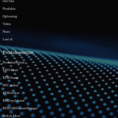
Oor Ons
Produkte
Oplossing
Video
Nuus
Laai af
Produksentrum
Produksentrum
EMV-kaart
RFID-kaart
NFC-etiket
RFID-etiket
RFID-polsband
RFID ABS-sleutelhanger
Bekyk Meer