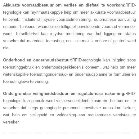
Akkurate voorraadbestuur om verlies en diefstal te voorkom:
RFID-
tegnologie kan mynmaatskappye help om meer akkurate voorraadbestuur
te bereik, insluitend intydse voorraadmonitering, outomatiese aanvulling
en ander funksies, waardeur oortollige of onvoldoende voorraad verminder
word. Terselfdertyd kan intydse monitering van hul ligging en status
verseker dat materiaal, toerusting, ens. nie maklik verlore of gesteel word
nie.
Onderhoud en onderhoudsbestuur:
RFID-tegnologie kan inligting soos
toerustinggebruik en onderhoudsgeskiedenis opneem, wat help om meer
wetenskaplike toerustingonderhoud- en onderhoudsplanne te formuleer en
toerustinglewe te verleng.
Ondergrondse veiligheidsbestuur en regulatoriese nakoming:
RFID-
tegnologie kan gebruik word vir personeelidentifikasie en -bestuur om te
verseker dat slegs gemagtigde personeel spesifieke areas kan betree,
wat help om veiligheid en voldoening aan regulatoriese vereistes te
verseker.