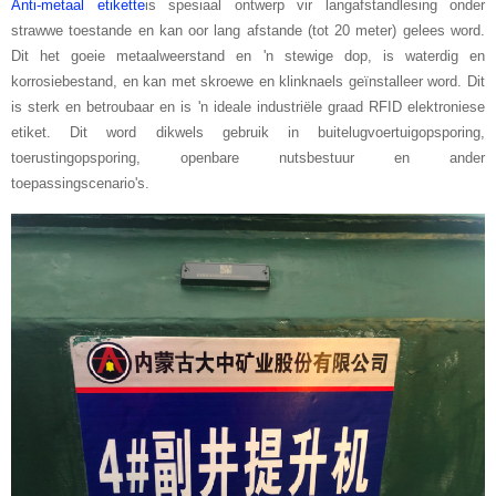
Anti-metaal etikette
is spesiaal ontwerp vir langafstandlesing onder
strawwe toestande en kan oor lang afstande (tot 20 meter) gelees word.
Dit het goeie metaalweerstand en 'n stewige dop, is waterdig en
korrosiebestand, en kan met skroewe en klinknaels geïnstalleer word. Dit
is sterk en betroubaar en is 'n ideale industriële graad RFID elektroniese
etiket. Dit word dikwels gebruik in buitelugvoertuigopsporing,
toerustingopsporing, openbare nutsbestuur en ander
toepassingscenario's.