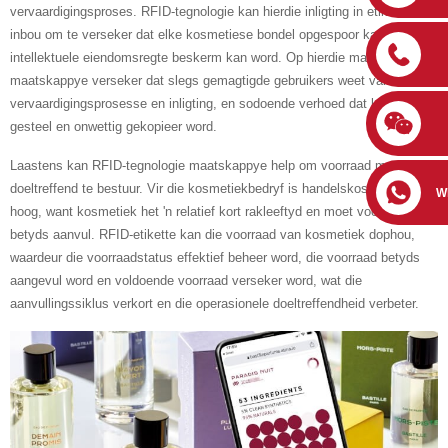
vervaardigingsproses. RFID-tegnologie kan hierdie inligting in etikette
inbou om te verseker dat elke kosmetiese bondel opgespoor kan word en
intellektuele eiendomsregte beskerm kan word. Op hierdie manier kan
maatskappye verseker dat slegs gemagtigde gebruikers weet van
vervaardigingsprosesse en inligting, en sodoende verhoed dat kennis
gesteel en onwettig gekopieer word.
Laastens kan RFID-tegnologie maatskappye help om voorraad meer
doeltreffend te bestuur. Vir die kosmetiekbedryf is handelskoste uiters
W
hoog, want kosmetiek het 'n relatief kort rakleeftyd en moet voorraad
betyds aanvul. RFID-etikette kan die voorraad van kosmetiek dophou,
waardeur die voorraadstatus effektief beheer word, die voorraad betyds
aangevul word en voldoende voorraad verseker word, wat die
aanvullingssiklus verkort en die operasionele doeltreffendheid verbeter.