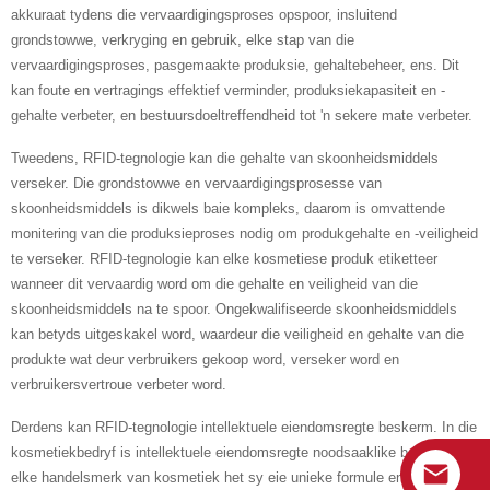
akkuraat tydens die vervaardigingsproses opspoor, insluitend
grondstowwe, verkryging en gebruik, elke stap van die
vervaardigingsproses, pasgemaakte produksie, gehaltebeheer, ens. Dit
kan foute en vertragings effektief verminder, produksiekapasiteit en -
gehalte verbeter, en bestuursdoeltreffendheid tot 'n sekere mate verbeter.
Tweedens, RFID-tegnologie kan die gehalte van skoonheidsmiddels
verseker. Die grondstowwe en vervaardigingsprosesse van
skoonheidsmiddels is dikwels baie kompleks, daarom is omvattende
monitering van die produksieproses nodig om produkgehalte en -veiligheid
te verseker. RFID-tegnologie kan elke kosmetiese produk etiketteer
wanneer dit vervaardig word om die gehalte en veiligheid van die
skoonheidsmiddels na te spoor. Ongekwalifiseerde skoonheidsmiddels
kan betyds uitgeskakel word, waardeur die veiligheid en gehalte van die
produkte wat deur verbruikers gekoop word, verseker word en
verbruikersvertroue verbeter word.
Derdens kan RFID-tegnologie intellektuele eiendomsregte beskerm. In die
kosmetiekbedryf is intellektuele eiendomsregte noodsaaklike bates, want
elke handelsmerk van kosmetiek het sy eie unieke formule en