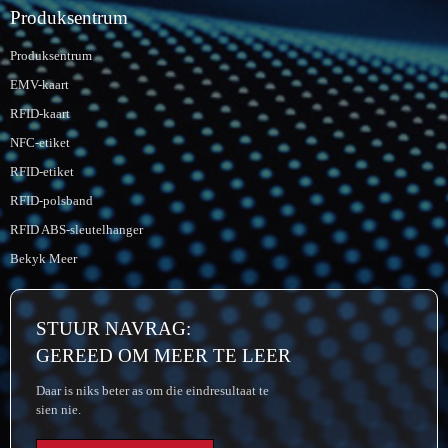
Produksentrum
Produksentrum
EMV-kaart
RFID-kaart
NFC-etiket
RFID-etiket
RFID-polsband
RFID ABS-sleutelhanger
Bekyk Meer
STUUR NAVRAG:
GEREED OM MEER TE LEER
Daar is niks beter as om die eindresultaat te
sien nie.