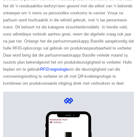
het dit 'n noodsaaklike leefstyl-item geword met die etiket van 'n bekende
ontwerper om 'n mens se persoonlike voorkoms te versier. Vroue se
parfuum word hoofsaaklik in die wêreld gebruik, met 'n lae persentasie
mans. Dit behoort tot die kategorie skoonheidsmiddels. In hierdie veld,
soos wêreldwye verbruik aanhou groei, neem die algehele vraag ook jaar
na jaar toe. Onlangs het die parfuummaatskappy Bastille aangekondig dat
hulle RFID-oplossings sal gebruik om produknaspeurbaarheid te verbeter.
Daar word berig dat die parfuummaatskappy Bastille verlede maand sy
nuutste plan bekendgestel het om produkdeursigtigheid te verbeter. Hulle
beplan om te gebruik
RFID-tegnologie
om die deursigtigheid van die
voorsieningsketting te verbeter en dit met QR-kodetegnologie te
kombineer om produkverwante inligting direk met verbruikers te deel.