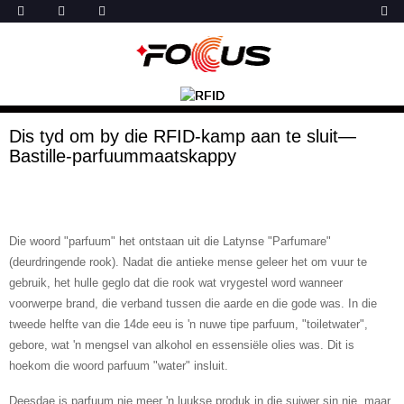
Dis tyd om by die RFID-kamp aan te sluit—
Bastille-parfuummaatskappy
Die woord "parfuum" het ontstaan ​​uit die Latynse "Parfumare"
(deurdringende rook). Nadat die antieke mense geleer het om vuur te
gebruik, het hulle geglo dat die rook wat vrygestel word wanneer
voorwerpe brand, die verband tussen die aarde en die gode was. In die
tweede helfte van die 14de eeu is 'n nuwe tipe parfuum, "toiletwater",
gebore, wat 'n mengsel van alkohol en essensiële olies was. Dit is
hoekom die woord parfuum "water" insluit.
Deesdae is parfuum nie meer 'n luukse produk in die suiwer sin nie, maar