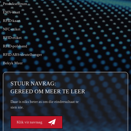
Produksentrum
EMV-kaart
RFID-kaart
NFC-etiket
RFID-etiket
RFID-polsband
RFID ABS-sleutelhanger
Bekyk Meer
STUUR NAVRAG:
GEREED OM MEER TE LEER
Daar is niks beter as om die eindresultaat te
sien nie.
Klik vir navraag