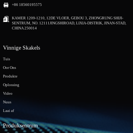
+86 18560195575
KAMER 1209-1210, 12DE VLOER, GEBOU 3, ZHONGRUNG SHIJI-
SENTRUM, NO. 12111JINGSHIROAD, LIXIA-DISTRIK, JINAN-STAD,
CHINA 250014
Vinnige Skakels
Tuis
Oor Ons
Produkte
Oplossing
Video
Nuus
Laai af
Produksentrum