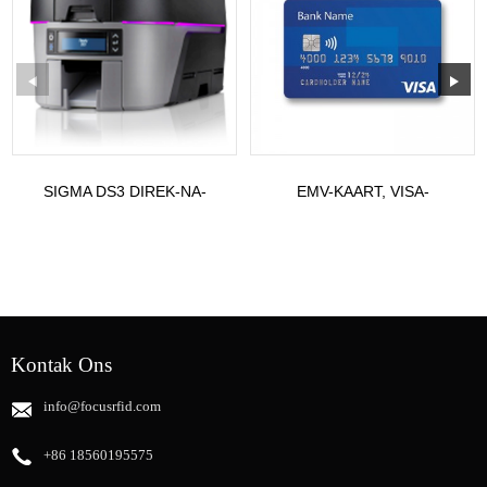
SIGMA DS3 DIREK-NA-
EMV-KAART, VISA-
KAART DRUKKER
DEBIETKAART,
MASTERCARD, UNIONPA...
Kontak Ons
info@focusrfid.com
+86 18560195575