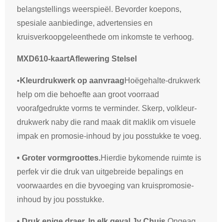
belangstellings weerspieël. Bevorder koepons,
spesiale aanbiedinge, advertensies en
kruisverkoopgeleenthede om inkomste te verhoog.
MXD610-kaart
Aflewering
Stelsel
•
Kleurdrukwerk op aanvraag
Hoëgehalte-drukwerk
help om die behoefte aan groot voorraad
voorafgedrukte vorms te verminder. Skerp, volkleur-
drukwerk naby die rand maak dit maklik om visuele
impak en promosie-inhoud by jou posstukke te voeg.
• Groter vormgroottes.
Hierdie bykomende ruimte is
perfek vir die druk van uitgebreide bepalings en
voorwaardes en die byvoeging van kruispromosie-
inhoud by jou posstukke.
• Druk enige draer,
In elk geval
Jy C
huis.
Ongeag