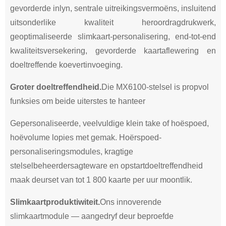
gevorderde inlyn, sentrale uitreikingsvermoëns, insluitend
uitsonderlike kwaliteit heroordragdrukwerk,
geoptimaliseerde slimkaart-personalisering, end-tot-end
kwaliteitsversekering, gevorderde kaartaflewering en
doeltreffende koevertinvoeging.
Groter doeltreffendheid.
Die MX6100-stelsel is propvol
funksies om beide uiterstes te hanteer
Gepersonaliseerde, veelvuldige klein take of hoëspoed,
hoëvolume lopies met gemak. Hoërspoed-
personaliseringsmodules, kragtige
stelselbeheerdersagteware en opstartdoeltreffendheid
maak deurset van tot 1 800 kaarte per uur moontlik.
Slimkaartproduktiwiteit.
Ons innoverende
slimkaartmodule — aangedryf deur beproefde