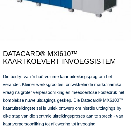
DATACARD® MXi610™
KAARTKOEVERT-INVOEGSISTEM
Die bedryf van 'n hoë-volume kaartuitreikingsprogram het
verander. Kleiner werksgroottes, ontwikkelende markdinamika,
vraag na groter verpersoonliking en meedoënlose kostedruk het
komplekse nuwe uitdagings geskep. Die Datacard® MX6100™
kaartuitreikingstelsel is uniek ontwerp om hierdie uitdagings by
elke stap van die sentrale uitreikingsproses aan te spreek - van
kaartverpersoonliking tot aflewering tot invoeging.