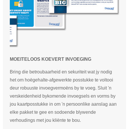
MOEITELOOS
KOEVERT
INVOEGING
Bring die betroubaarheid en sekuriteit wat jy nodig
het om hoëgehalte-afgewerkte posstukke te voltooi
deur robuuste invoegvermoëns by te voeg. Sluit 'n
verskeidenheid bykomende invoegsels en vorms by
jou kaartposstukke in om 'n persoonlike aanslag aan
elke pakket te gee en sodoende blywende
verhoudings met jou kliënte te bou.