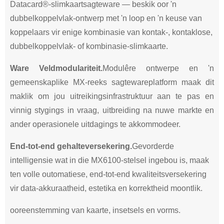
Datacard®-slimkaartsagteware — beskik oor 'n
dubbelkoppelvlak-ontwerp met 'n loop en 'n keuse van
koppelaars vir enige kombinasie van kontak-, kontaklose,
dubbelkoppelvlak- of kombinasie-slimkaarte.
Ware Veldmodulariteit.
Modulêre ontwerpe en 'n
gemeenskaplike MX-reeks sagtewareplatform maak dit
maklik om jou uitreikingsinfrastruktuur aan te pas en
vinnig stygings in vraag, uitbreiding na nuwe markte en
ander operasionele uitdagings te akkommodeer.
End-tot-end gehalteversekering.
Gevorderde
intelligensie wat in die MX6100-stelsel ingebou is, maak
ten volle outomatiese, end-tot-end kwaliteitsversekering
vir data-akkuraatheid, estetika en korrektheid moontlik.
ooreenstemming van kaarte, insetsels en vorms.