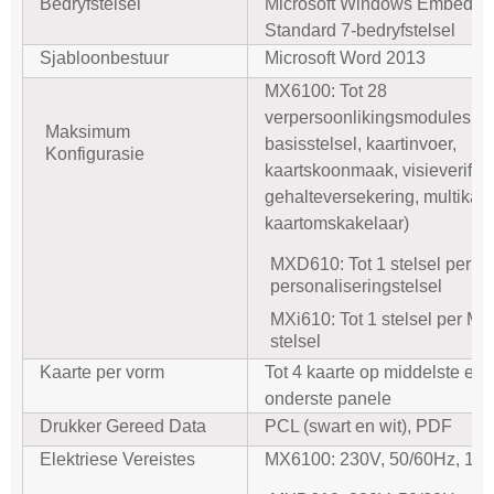
Bedryfstelsel
Microsoft Windows Embedde
Standard 7-bedryfstelsel
Sjabloonbestuur
Microsoft Word 2013
MX6100: Tot 28
verpersoonlikingsmodules (ui
Maksimum
basisstelsel, kaartinvoer,
Konfigurasie
kaartskoonmaak, visieverifika
gehalteversekering, multikaar
kaartomskakelaar)
MXD610: Tot 1 stelsel per
personaliseringstelsel
MXi610: Tot 1 stelsel per M
stelsel
Kaarte per vorm
Tot 4 kaarte op middelste en/
onderste panele
Drukker Gereed Data
PCL (swart en wit), PDF
Elektriese Vereistes
MX6100: 230V, 50/60Hz, 15