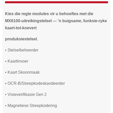
Kies die regte modules vir u behoeftes met die
MX6100-uitreikingstelsel — 'n buigsame, funksie-ryke
kaart-tot-koevert
produksiestelsel.
• Stelselbeheerder
• Kaartinvoer
• Kaart Skoonmaak
• OCR-B/Streepkodeskandeerder
• Visieverifikasie Gen 2
• Magnetiese Streepkodering