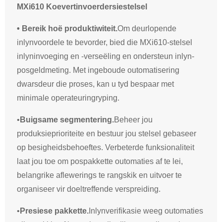
MXi610 Koevertinvoerder
siestelsel
• Bereik hoë produktiwiteit.
Om deurlopende
inlynvoordele te bevorder, bied die MXi610-stelsel
inlyninvoeging en -verseëling en ondersteun inlyn-
posgeldmeting. Met ingeboude outomatisering
dwarsdeur die proses, kan u tyd bespaar met
minimale operateuringryping.
•
Buigsame segmentering.
Beheer jou
produksieprioriteite en bestuur jou stelsel gebaseer
op besigheidsbehoeftes. Verbeterde funksionaliteit
laat jou toe om pospakkette outomaties af te lei,
belangrike aflewerings te rangskik en uitvoer te
organiseer vir doeltreffende verspreiding.
•
Presiese pakkette.
Inlynverifikasie weeg outomaties