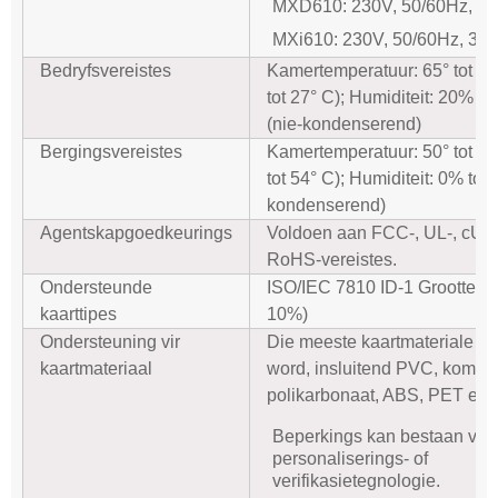
MXD610: 230V, 50/60Hz, 3
MXi610: 230V, 50/60Hz, 30
Bedryfsvereistes
Kamertemperatuur: 65° tot 80
tot 27° C); Humiditeit: 20% t
(nie-kondenserend)
Bergingsvereistes
Kamertemperatuur: 50° tot 13
tot 54° C); Humiditeit: 0% tot
kondenserend)
Agentskapgoedkeurings
Voldoen aan FCC-, UL-, cUL-
RoHS-vereistes.
Ondersteunde
ISO/IEC 7810 ID-1 Grootte; 30
kaarttipes
10%)
Ondersteuning vir
Die meeste kaartmateriale k
kaartmateriaal
word, insluitend PVC, kompos
polikarbonaat, ABS, PET en
Beperkings kan bestaan ​​vir 
personaliserings- of
verifikasietegnologie.