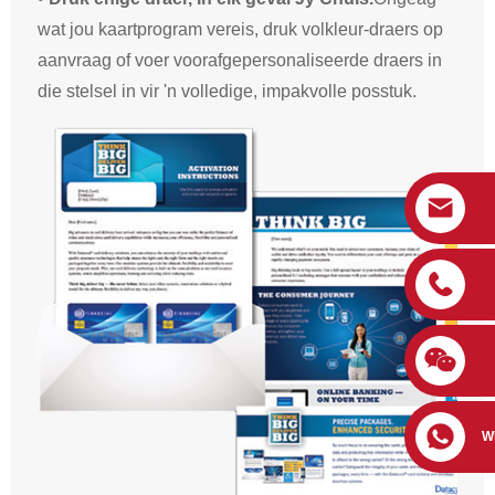
wat jou kaartprogram vereis, druk volkleur-draers op
aanvraag of voer voorafgepersonaliseerde draers in
die stelsel in vir 'n volledige, impakvolle posstuk.
W