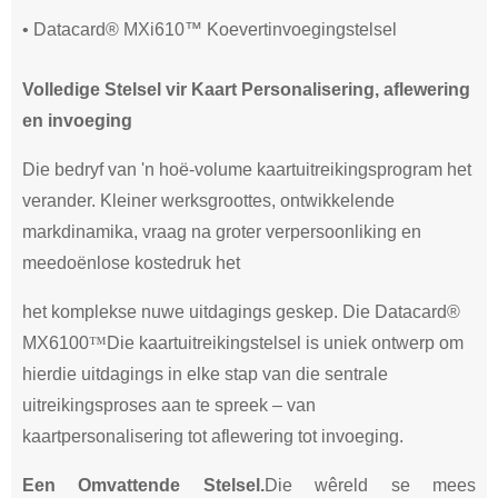
• Datacard® MXi610™ Koevertinvoegingstelsel
Volledige Stelsel vir Kaart Per
sonalisering, aflewering
en invoeging
Die bedryf van 'n hoë-volume kaartuitreikingsprogram het
verander. Kleiner werksgroottes, ontwikkelende
markdinamika, vraag na groter verpersoonliking en
meedoënlose kostedruk het
het komplekse nuwe uitdagings geskep. Die Datacard®
MX6100
™
Die kaartuitreikingstelsel is uniek ontwerp om
hierdie uitdagings in elke stap van die sentrale
uitreikingsproses aan te spreek – van
kaartpersonalisering tot aflewering tot invoeging.
Een Omvattende Stelsel.
Die wêreld se mees