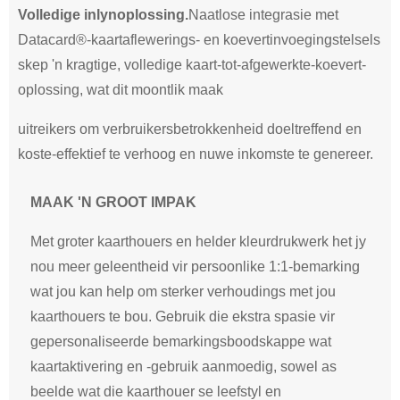
Volledige inlynoplossing.
Naatlose integrasie met
Datacard®-kaartaflewerings- en koevertinvoegingstelsels
skep 'n kragtige, volledige kaart-tot-afgewerkte-koevert-
oplossing, wat dit moontlik maak
uitreikers om verbruikersbetrokkenheid doeltreffend en
koste-effektief te verhoog en nuwe inkomste te genereer.
MAAK 'N
GROOT
IMPAK
Met groter kaarthouers en helder kleurdrukwerk het jy
nou meer geleentheid vir persoonlike 1:1-bemarking
wat jou kan help om sterker verhoudings met jou
kaarthouers te bou. Gebruik die ekstra spasie vir
gepersonaliseerde bemarkingsboodskappe wat
kaartaktivering en -gebruik aanmoedig, sowel as
beelde wat die kaarthouer se leefstyl en