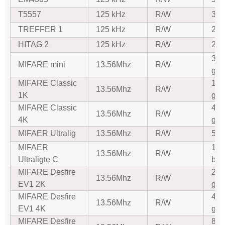
T5557
125 kHz
R/W
363
TREFFER 1
125 kHz
R/W
2K-
HITAG 2
125 kHz
R/W
256
320
MIFARE mini
13.56Mhz
R/W
gre
MIFARE Classic
1K-
13.56Mhz
R/W
1K
gre
MIFARE Classic
4k
13.56Mhz
R/W
4K
gre
MIFAER Ultralig
13.56Mhz
R/W
512
MIFAER
153
13.56Mhz
R/W
Ultraligte C
bis
MIFARE Desfire
2K-
13.56Mhz
R/W
EV1 2K
gre
MIFARE Desfire
4K-
13.56Mhz
R/W
EV1 4K
gre
MIFARE Desfire
8K-