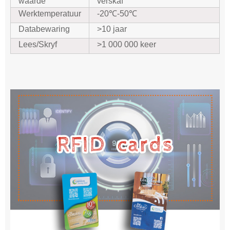
waarde
verskaf
Werktemperatuur
-20℃-50℃
Databewaring
>10 jaar
Lees/Skryf
>1 000 000 keer