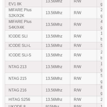
13.56Mhz
R/W
EV1 8K
gre
MIFARE Plus
2K-
13.56Mhz
R/W
S2K/X2K
gre
MIFARE Plus
4K-
13.56Mhz
R/W
S4K/X4K
gre
102
ICODE SLI
13.56Mhz
R/W
bis
ICODE SLI-L
13.56Mhz
R/W
512
204
ICODE SLI-S
13.56Mhz
R/W
bis
144
NTAG 213
13.56Mhz
R/W
gre
504
NTAG 215
13.56Mhz
R/W
gre
888
NTAG 216
13.56Mhz
R/W
gre
HITAG S256
13.56Mhz
R/W
256
UKODE 8
915Mhz
R/W
128