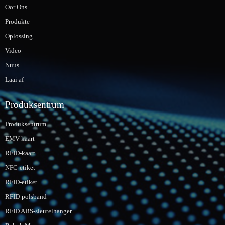
Oor Ons
Produkte
Oplossing
Video
Nuus
Laai af
Produksentrum
Produksentrum
EMV-kaart
RFID-kaart
NFC-etiket
RFID-etiket
RFID-polsband
RFID ABS-sleutelhanger