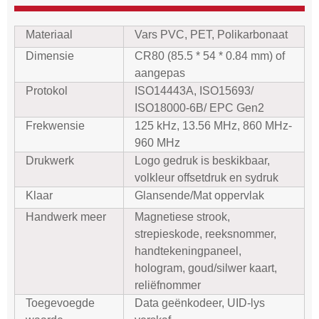
Materiaal
Vars PVC, PET, Polikarbonaat
Dimensie
CR80 (85.5 * 54 * 0.84 mm) of
aangepas
Protokol
ISO14443A, ISO15693/
ISO18000-6B/ EPC Gen2
Frekwensie
125 kHz, 13.56 MHz, 860 MHz-
960 MHz
Drukwerk
Logo gedruk is beskikbaar,
volkleur offsetdruk en sydruk
Klaar
Glansende/Mat oppervlak
Handwerk meer
Magnetiese strook,
strepieskode, reeksnommer,
handtekeningpaneel,
hologram, goud/silwer kaart,
reliëfnommer
Toegevoegde
Data geënkodeer, UID-lys