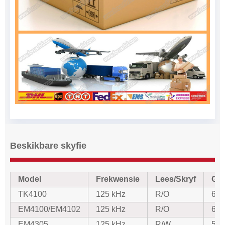
Beskikbare skyfie
Model
Frekwensie
Lees/Skryf
Ge
TK4100
125 kHz
R/O
64-
EM4100/EM4102
125 kHz
R/O
64-
EM4305
125 kHz
R/W
512