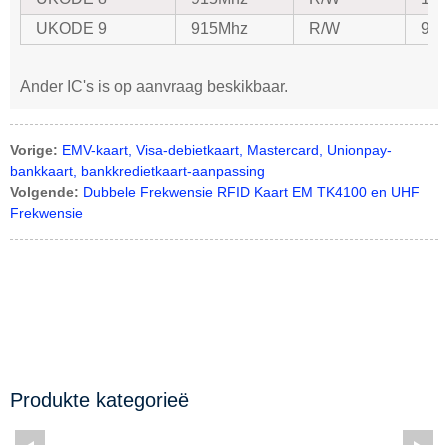
UKODE 9
915Mhz
R/W
96-
Ander IC's is op aanvraag beskikbaar.
Vorige:
EMV-kaart, Visa-debietkaart, Mastercard, Unionpay-
bankkaart, bankkredietkaart-aanpassing
Volgende:
Dubbele Frekwensie RFID Kaart EM TK4100 en UHF
Frekwensie
Produkte kategorieë