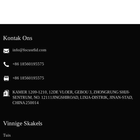
Kontak Ons
info@focusrfid.com
+86 18560195575
+86 18560195575
KAMER 1209-1210, 12DE VLOER, GEBOU 3, ZHONGRUNG SHIJI-
SENTRUM, NO. 12111JINGSHIROAD, LIXIA-DISTRIK, JINAN-STAD,
CHINA 250014
Vinnige Skakels
Tuis