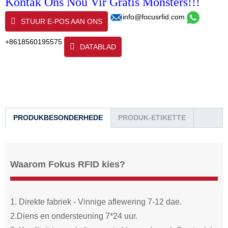
Kontak Ons Nou Vir Gratis Monsters!!!
info@focusrfid.com
STUUR E-POS AAN ONS
+8618560195575
DATABLAD
PRODUKBESONDERHEDE
PRODUK-ETIKETTE
Waarom Fokus RFID kies?
1. Direkte fabriek - Vinnige aflewering 7-12 dae.
2.Diens en ondersteuning 7*24 uur.